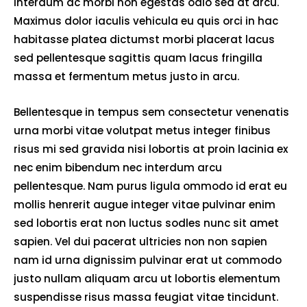
interdum ac morbi non egestas odio sed at arcu.
Maximus dolor iaculis vehicula eu quis orci in hac
habitasse platea dictumst morbi placerat lacus
sed pellentesque sagittis quam lacus fringilla
massa et fermentum metus justo in arcu.
Bellentesque in tempus sem consectetur venenatis
urna morbi vitae volutpat metus integer finibus
risus mi sed gravida nisi lobortis at proin lacinia ex
nec enim bibendum nec interdum arcu
pellentesque. Nam purus ligula ommodo id erat eu
mollis henrerit augue integer vitae pulvinar enim
sed lobortis erat non luctus sodles nunc sit amet
sapien. Vel dui pacerat ultricies non non sapien
nam id urna dignissim pulvinar erat ut commodo
justo nullam aliquam arcu ut lobortis elementum
suspendisse risus massa feugiat vitae tincidunt.