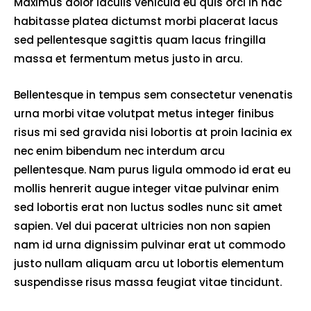
Maximus dolor iaculis vehicula eu quis orci in hac
habitasse platea dictumst morbi placerat lacus
sed pellentesque sagittis quam lacus fringilla
massa et fermentum metus justo in arcu.
Bellentesque in tempus sem consectetur venenatis
urna morbi vitae volutpat metus integer finibus
risus mi sed gravida nisi lobortis at proin lacinia ex
nec enim bibendum nec interdum arcu
pellentesque. Nam purus ligula ommodo id erat eu
mollis henrerit augue integer vitae pulvinar enim
sed lobortis erat non luctus sodles nunc sit amet
sapien. Vel dui pacerat ultricies non non sapien
nam id urna dignissim pulvinar erat ut commodo
justo nullam aliquam arcu ut lobortis elementum
suspendisse risus massa feugiat vitae tincidunt.