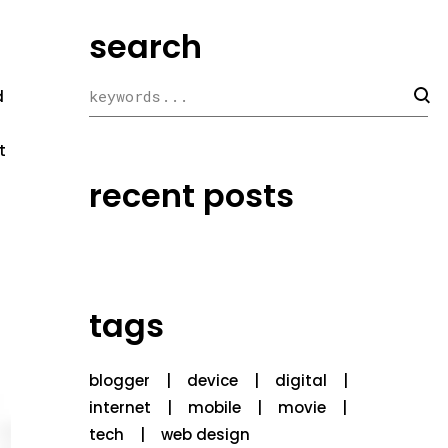
search
d
t
recent posts
tags
blogger
device
digital
internet
mobile
movie
tech
web design