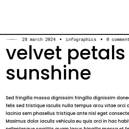
28 march 2024
infographics
0 commen
velvet petals
sunshine
Sed fringilla massa dignissim fringilla dignissim do
felis sed tristique iaculis nulla tempus arcu vitae o
lacinia sem phasellus tristique ante nisl eget consec
Maximus dolor iaculis vehicula eu quis orci in hac ha
pellentesque sagittis quam lacus fringilla massa et 