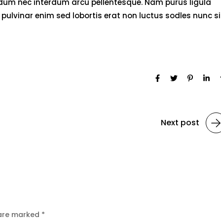
endum nec interdum arcu pellentesque. Nam purus ligula
pulvinar enim sed lobortis erat non luctus sodles nunc si
Next post
 are marked
*