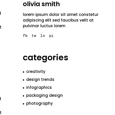
olivia smith
d
lorem ipsum dolor sit amet constetur
adipiscing elit sed faucibus velit at
pulvinar luctus lorem
t
fb
tw
ln
pi
categories
creativity
design trends
infographics
packaging design
d
photography
t