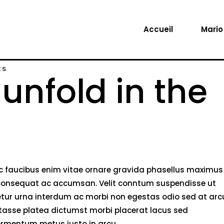
Accueil
Mario
ts
 unfold in the
nec faucibus enim vitae ornare gravida phasellus maximus
rci consequat ac accumsan. Velit conntum suspendisse ut
tetur urna interdum ac morbi non egestas odio sed at arc
bitasse platea dictumst morbi placerat lacus sed
fermentum metus justo in arcu.